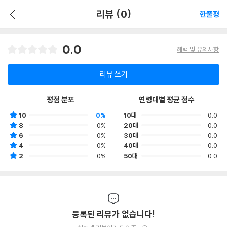
리뷰 (0)
한줄평
0.0
혜택 및 유의사항
리뷰 쓰기
평점 분포
연령대별 평균 점수
10
0%
10대
0.0
8
0%
20대
0.0
6
0%
30대
0.0
4
0%
40대
0.0
2
0%
50대
0.0
등록된 리뷰가 없습니다!