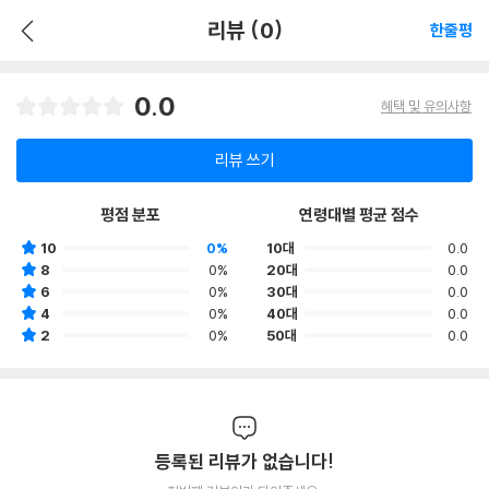
리뷰 (0)
한줄평
0.0
혜택 및 유의사항
리뷰 쓰기
평점 분포
연령대별 평균 점수
10
0%
10대
0.0
8
0%
20대
0.0
6
0%
30대
0.0
4
0%
40대
0.0
2
0%
50대
0.0
등록된 리뷰가 없습니다!