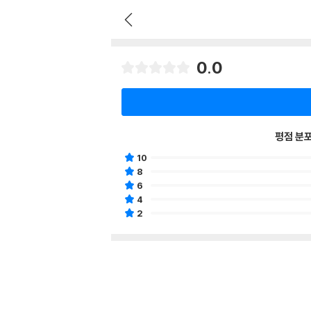
0.0
평점 분
10
8
6
4
2