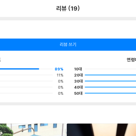
리뷰 (19)
리뷰 쓰기
포
연령
89%
10대
11%
20대
0%
30대
0%
40대
0%
50대