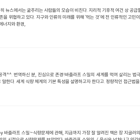
전히 뉴스에서는 굶주리는 사람들의 모습이 비친다. 지리적 기후적 여건 상 공급
존을 위협하고 있다. 지구와 인류의 미래를 위해 '먹는 것'에 전 인류적인 고
에너지와 환경,
 공격^^. 번역하신 분, 진심으로 존경!바츨라프 스밀의 세계를 먹여 살리는 법극
놓고 말한다. 세계 식량 체계의 기본 특성을 설명하고자 한다고. 정량적인 접근법을
y 바즐라프 스밀~식량문제에 관해, 지금까지 가장 잘 알려진 책은 장 지글러
의의 시점으로 식량문제를 보았었다. 바즐라프 스밀의 ＜음식은 넘쳐나고 인간은 