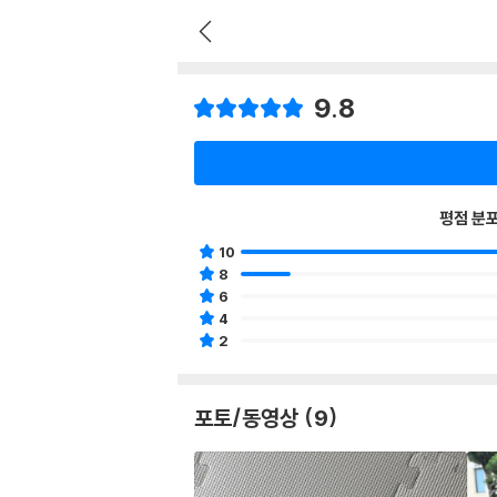
9.8
평점 분
10
8
6
4
2
포토/동영상 (9)