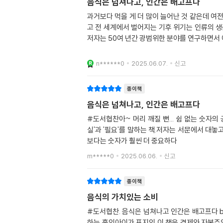
음식은 넘쳐나고, 인간은 배고프다
과거보다 먹을 게 더 많이 늘어난 것 같은데 여
고 전 세계에서 벌어지는 기후 위기는 인류의 생
저자는 50여 년간 광범위한 분야를 연구하면서 
n******0
2025.06.07.
신고
종이책
음식은 넘쳐나고, 인간은 배고프다
#도서협찬아~ 머리 깨질 뻔... 쉼 없는 숫자의
실'과 '필요'를 말하는 책.저자는 서문에서 대
보다는 숫자가 훨씬 더 중요하다
m*****0
2025.06.06.
신고
종이책
음식의 가치있는 소비
#도서협찬. 음식은 넘쳐나고 인간은 배고프다 b
하는 흑인아이가 표지인 이 책은 경제와 자본주