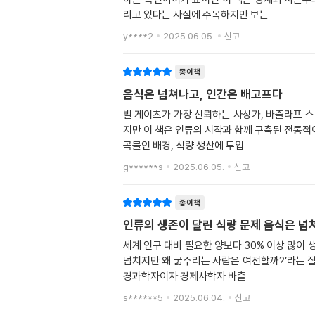
리고 있다는 사실에 주목하지만 보는
y****2
2025.06.05.
신고
종이책
음식은 넘쳐나고, 인간은 배고프다
빌 게이츠가 가장 신뢰하는 사상가, 바츨라프 
지만 이 책은 인류의 시작과 함께 구축된 전통
곡물인 배경, 식량 생산에 투입
g******s
2025.06.05.
신고
종이책
인류의 생존이 달린 
세계 인구 대비 필요한 양보다 30% 이상 많이
넘치지만 왜 굶주리는 사람은 여전할까?’라는 질
경과학자이자 경제사학자 바츨
s******5
2025.06.04.
신고