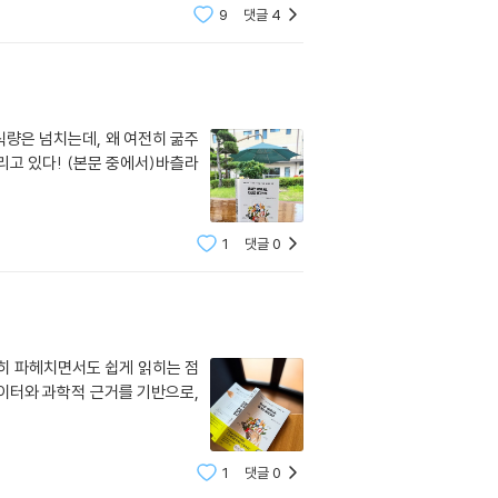
9
댓글
4
“식량은 넘치는데, 왜 여전히 굶주
주리고 있다! (본문 중에서)바츨라
1
댓글
0
세히 파헤치면서도 쉽게 읽히는 점
데이터와 과학적 근거를 기반으로,
1
댓글
0