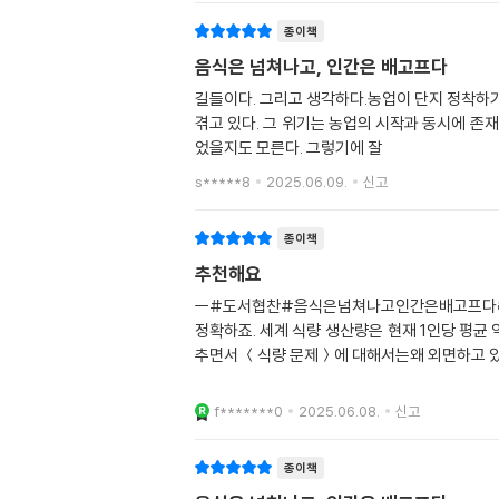
종이책
음식은 넘쳐나고, 인간은 배고프다
길들이다. 그리고 생각하다.농업이 단지 정착하
겪고 있다. 그 위기는 농업의 시작과 동시에 존
었을지도 모른다. 그렇기에 잘
s*****8
2025.06.09.
신고
종이책
추천해요
ㅡ#도서협찬#음식은넘쳐나고인간은배고프다📚
정확하죠. 세계 식량 생산량은 현재 1인당 평균 약
추면서 ＜식량 문제＞에 대해서는왜 외면하고 있
f*******0
2025.06.08.
신고
종이책