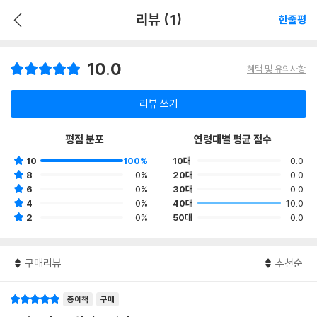
리뷰 (1)
한줄평
10.0
혜택 및 유의사항
리뷰 쓰기
평점 분포
연령대별 평균 점수
10
100%
10대
0.0
8
0%
20대
0.0
6
0%
30대
0.0
4
0%
40대
10.0
2
0%
50대
0.0
구매리뷰
추천순
종이책
구매