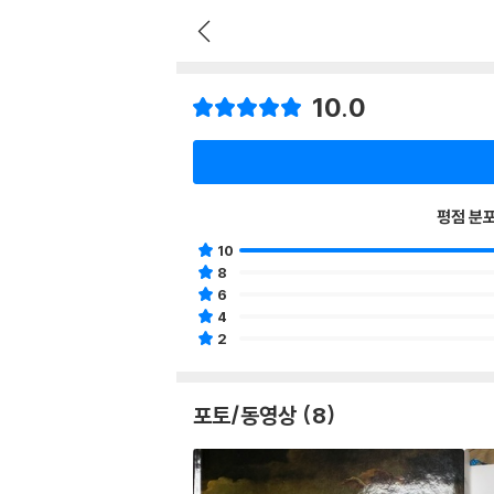
10.0
평점 분
10
8
6
4
2
포토/동영상 (8)