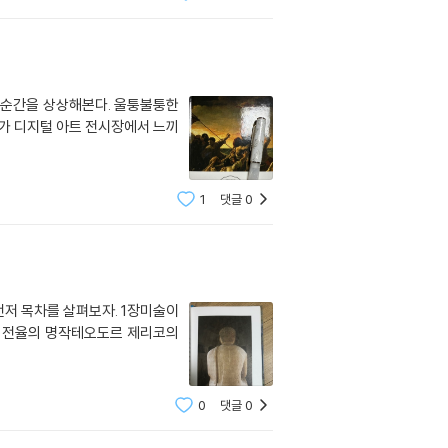
 순간을 상상해본다. 울퉁불퉁한
리가 디지털 아트 전시장에서 느끼
1
댓글
0
먼저 목차를 살펴보자. 1장미술이
 전율의 명작테오도르 제리코의
0
댓글
0