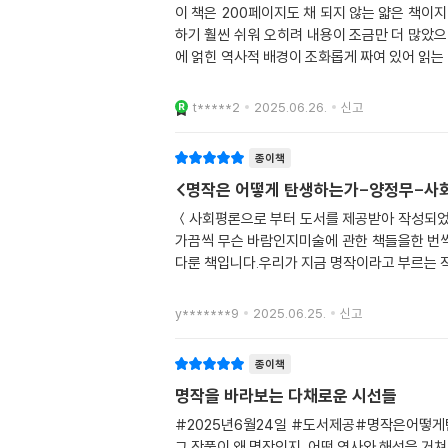
이 책은 200페이지도 채 되지 않는 얇은 책이
하기 훨씬 쉬워 오히려 내용이 조금만 더 많았으
에 얽힌 역사적 배경이 조화롭게 짜여 있어 읽는
t*****2
2025.06.26.
신고
종이책
<명작은 어떻게 탄생하는가-양정무-사
＜사회평론으로 부터 도서를 제공받아 작성되었
가끔씩 무슨 바람인지미술에 관한 책들을한 번씩
다룬 책입니다.우리가 지금 명작이라고 부르는
y*******9
2025.06.25.
신고
종이책
명작을 바라보는 다채로운 시선들
#2025년6월24일 #도서제공#명작은어떻게
그 작품이 왜 명작인지, 어떤 역사와 해석을 거