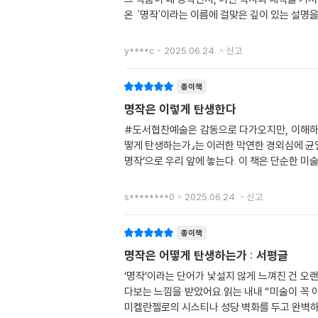
온 '명작'이라는 이름에 걸맞은 깊이 있는 설명을
y****c
2025.06.24.
신고
종이책
명작은 이렇게 탄생한다
#도서협찬예술은 감동으로 다가오지만, 이해하기
떻게 탄생하는가』는 이러한 막연한 경외심에 균열
명작’으로 우리 앞에 놓는다. 이 책은 단순한 미
s********0
2025.06.24.
신고
종이책
명작은 어떻게 탄생하는가 : 서평글
‘명작’이라는 단어가 낯설지 않게 느껴진 건 오
다보는 느낌을 받았어요.읽는 내내 “미술이 꼭 
미켈란젤로의 시스티나 성당 벽화를 두고 완벽