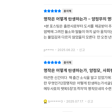
종이책
명작은 어떻게 탄생하는가 - 양정무의 명
*본 포스팅은 출판사로부터 도서를 제공받아 주
암벽에 그려진 들소와 말들이 마치 살아 움직이는
는 몰입감과 다르지 않았을지 모른다. 만 오천 
p****r
2025.06.22.
신고
종이책
명작은 어떻게 탄생하는가, 양정모, 사회
따끈한 신간이다. 책 츨간 소식을 알고 있었기에
란 무엇인가2장명작은 어떻게 탄생하는가석굴
메두사호의 뗏목5장‘초격차’의 명작모네의 수련
b******3
2025.07.17.
신고