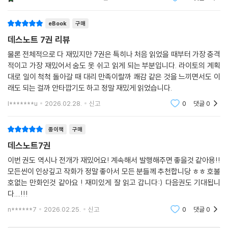
eBook
구매
데스노트 7권 리뷰
물론 전체적으로 다 재밌지만 7권은 특히나 처음 읽었을 때부터 가장 충격
적이고 가장 재밌어서 숨도 못 쉬고 읽게 되는 부분입니다. 라이토의 계획
대로 일이 척척 돌아갈 때 대리 만족이랄까 쾌감 같은 것을 느끼면서도 이
래도 되는 걸까 안타깝기도 하고 정말 재밌게 읽었습니다.
l*******u
2026.02.28.
신고
0
댓글
0
종이책
구매
데스노트7권
이번 권도 역시나 전개가 재밌어요! 계속해서 발행해주면 좋을것 같아용!!
모든씬이 인상깊고 작화가 정말 좋아서 모든 분들께 추천합니당 ㅎㅎ 호불
호없는 만화인것 같아요 ! 재미있게 잘 읽고 갑니다:) 다음권도 기대됩니
다....!!!
n******7
2026.02.25.
신고
0
댓글
0