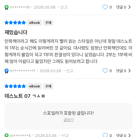
n*******8
2026.05.08.
신고
0
댓글
0
eBook
구매
재밌습니다
만화책이라고 해도 이렇게까지 빨리 읽는 스타일은 아닌데 정말 데스노트
의 1부는 순식간에 읽어버린 것 같아요. 대사량도 엄청난 만화책인데도 이
렇게까지 몰입이 되고 1부의 완결성이 있다니 싶었습니다. 2부는 1부에 비
해 많이 아쉽다고 들었지만 그래도 읽어보려고 합니다.
h**********1
2026.03.26.
신고
0
댓글
0
eBook
구매
데스노트 07 ㄱㅅㅍ
스포일러가 포함된 글입니다!
글보기
m*******5
2026.03.06.
신고
0
댓글
0