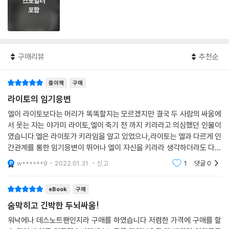
스포일러
포함
구매리뷰
추천순
종이책
구매
라이토의 임기응변
엘이 라이토보다는 머리가 똑똑할지는 모르겠지만 결국 두 사람의 싸움에
서 웃는 자는 야가미 라이토,엘이 죽기 전 까지 키라라고 의심했던 인물이
였습니다.엘은 라이토가 키라임을 알고 있었으나,라이토는 엘과 다르게 인
간관계를 통한 임기응변이 뛰어나 엘이 자신을 키라라 생각하더라도 다른
이들이 그렇게 생각하지 못하게 해 자신으로의 공격을 모두 막았습니다.비
w******9
2022.01.31.
신고
1
댓글
0
슷한 듯 다른 두
eBook
구매
숨막히고 긴박한 두뇌싸움!
워낙에나 데스노트팬인지라 구매를 하였습니다 저렴한 가격에 구매를 할