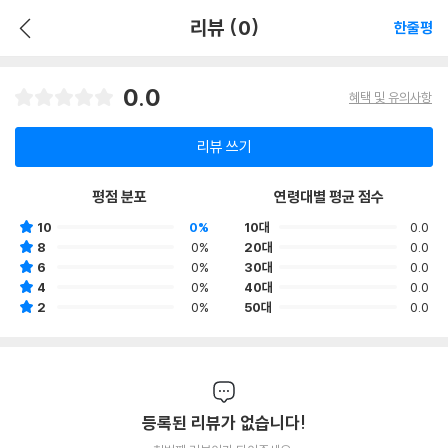
리뷰 (0)
한줄평
0.0
혜택 및 유의사항
리뷰 쓰기
평점 분포
연령대별 평균 점수
10
0%
10대
0.0
8
0%
20대
0.0
6
0%
30대
0.0
4
0%
40대
0.0
2
0%
50대
0.0
등록된 리뷰가 없습니다!