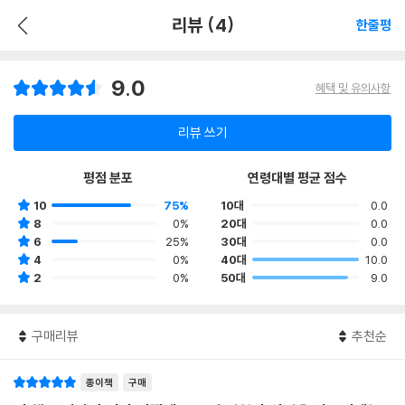
리뷰 (4)
한줄평
9.0
혜택 및 유의사항
리뷰 쓰기
평점 분포
연령대별 평균 점수
10
75%
10대
0.0
8
0%
20대
0.0
6
25%
30대
0.0
4
0%
40대
10.0
2
0%
50대
9.0
구매리뷰
추천순
종이책
구매