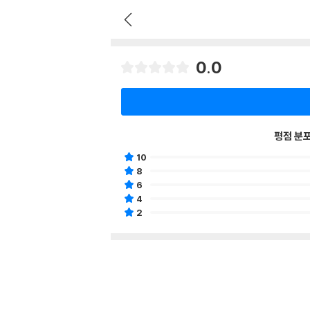
0.0
평점 분
10
8
6
4
2