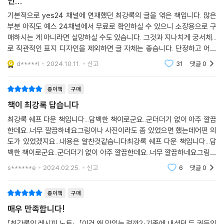
인...
기본적으로 yes24 채널에 연재했던 최강록의 글을 엮은 책입니다. 많은
부분 아직도 예스 24채널에서 무료로 확인하실 수 있으니 소장용으로 구
매하시는 게 아니라면 실망하실 수도 있습니다. 그것과 지나치게 궁서체...
로 직관적인 표지 디자인을 제외하면 글 자체는 좋습니다. 단정하고 어딘
가 어수룩한 것 같지만 꾸밈없고 내용 확실한 게 딱 최강록 같습니다. 읽다
d*****l
2024.10.11.
신고
31
댓글
0
보면 그의 목소리
종이책
구매
책이 최강록 답습니다
최강록 쉐프 다운 책입니다...담백한 책이로군요..군더더기 없이 아주 깔끔
한데요..너무 깔끔하네요그림이나 사진이라도 좀 있었으면 했는데어떤 의
도가 있었겠지요...내용은 알찬것같습니다최강록 쉐프 다운 책입니다...담
백한 책이로군요..군더더기 없이 아주 깔끔한데요..너무 깔끔하네요그림이
나 사진이라도 좀 있었으면 했는데어떤 의도가 있었겠지요...내용은 알찬
s******e
2024.02.25.
신고
6
댓글
0
것같습니다
종이책
구매
매우 만족합니다!
「최강록의 레시피 노트」, 「이건 왜 맛있는 걸까?」기존에 내셨던 두 권들의