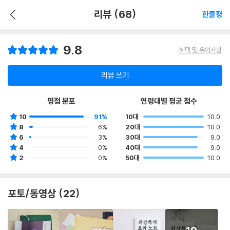
리뷰 (68)
한줄평
9.8
혜택 및 유의사항
리뷰 쓰기
평점 분포
연령대별 평균 점수
10
91%
10대
10.0
8
6%
20대
10.0
6
3%
30대
9.0
4
0%
40대
9.0
2
0%
50대
10.0
포토/동영상 (22)