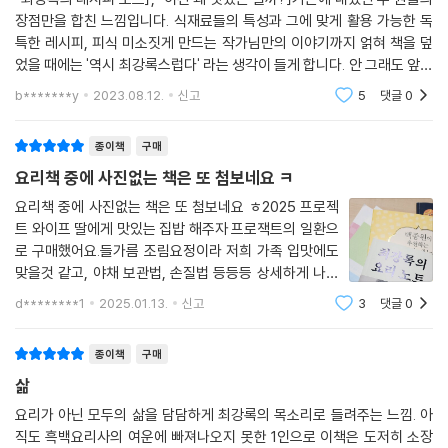
장점만을 합친 느낌입니다. 식재료들의 특성과 그에 맞게 활용 가능한 독
특한 레시피, 피식 미소짓게 만드는 작가님만의 이야기까지 얽혀 책을 덮
었을 때에는 '역시 최강록스럽다' 라는 생각이 들게 합니다. 안 그래도 앞서
말한 두 책을 너무 읽어서 닳기 직전이었는데, 신간 알림이 오자마자 기쁜
b*******y
2023.08.12.
신고
5
댓글
0
마음으로
종이책
구매
요리책 중에 사진없는 책은 또 첨보네요 ㅋ
요리책 중에 사진없는 책은 또 첨보네요 ㅎ2025 프로젝
트 와이프 딸에게 맛있는 집밥 해주자 프로잭트의 일환으
로 구매했어요.들가름 조림요정이라 저희 가족 입맛에도
맞을것 같고, 야채 보관법, 손질법 등등등 상세하게 나와
서 초보자분들도 중급자분들도 보시기 좋을 것 같아요.
d********1
2025.01.13.
신고
3
댓글
0
종이책
구매
삶
요리가 아닌 모두의 삶을 담담하게 최강록의 목소리로 들려주는 느낌. 아
직도 흑백요리사의 여운에 빠져나오지 못한 1인으로 이책은 도저히 소장