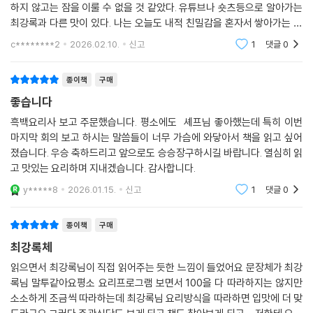
하지 않고는 잠을 이룰 수 없을 것 같았다. 유튜브나 숏츠등으로 알아가는
최강록과 다른 맛이 있다. 나는 오늘도 내적 친밀감을 혼자서 쌓아가는 중
이다.
c********2
2026.02.10.
신고
1
댓글
0
종이책
구매
좋습니다
흑백요리사 보고 주문했습니다. 평소에도 셰프님 좋아했는데 특히 이번
마지막 회의 보고 하시는 말씀들이 너무 가슴에 와닿아서 책을 읽고 싶어
졌습니다. 우승 축하드리고 앞으로도 승승장구하시길 바랍니다. 열심히 읽
고 맛있는 요리하며 지내겠습니다. 감사합니다.
y*****8
2026.01.15.
신고
1
댓글
0
종이책
구매
최강록체
읽으면서 최강록님이 직접 읽어주는 듯한 느낌이 들었어요 문장체가 최강
록님 말투같아요평소 요리프로그램 보면서 100을 다 따라하지는 않지만
소소하게 조금씩 따라하는데 최강록님 요리방식을 따라하면 입맛에 더 맞