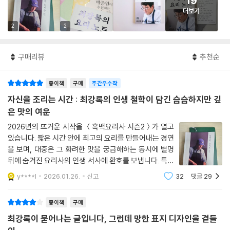
19
더보기
2
2
구매리뷰
추천순
종이책
구매
주간우수작
자신을 조리는 시간 : 최강록의 인생 철학이 담긴 슴슴하지만 깊
은 맛의 여운
2026년의 뜨거운 시작을 ＜흑백요리사 시즌2＞가 열고
있습니다. 짧은 시간 안에 최고의 요리를 만들어내는 경연
을 보며, 대중은 그 화려한 맛을 궁금해하는 동시에 별명
뒤에 숨겨진 요리사의 인생 서사에 환호를 보냅니다. 특히
경연의 대미를 장식한 마지막 미션, "나를 위한 요리"에서
y****l
2026.01.26.
신고
32
댓글
29
보여준 최강록 셰프의 모습은 그가 어떤 마음으로 요리의
길을 걸어왔는지 깊은 궁금증
종이책
구매
최강록이 묻어나는 글입니다, 그런데 망한 표지 디자인을 곁들