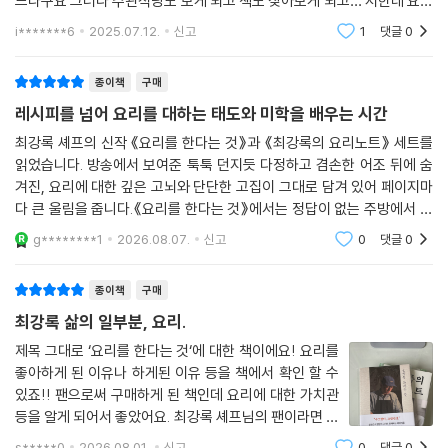
드라구요 그러다 주관식당도 보게 되고 책도 찾아보게 되고… 저한테 요리
를 한다는 것은 그냥 아이밥인데 그 아이가 다커서 밖에서 사먹으니 내밥
i*******6
2025.07.12.
신고
1
댓글
0
이 되고 물론 가끔 남
종이책
구매
레시피를 넘어 요리를 대하는 태도와 미학을 배우는 시간
최강록 셰프의 신작 《요리를 한다는 것》과 《최강록의 요리노트》 세트를
읽었습니다. 방송에서 보여준 툭툭 던지듯 다정하고 겸손한 어조 뒤에 숨
겨진, 요리에 대한 깊은 고뇌와 단단한 고집이 그대로 담겨 있어 페이지마
다 큰 울림을 줍니다.《요리를 한다는 것》에서는 정답이 없는 주방에서 자
신만의 맛을 찾아가기 위해 고민했던 시간과, 재료를 대하는 기본적이면서
g********1
2026.08.07.
신고
0
댓글
0
도 묵직한 태
종이책
구매
최강록 삶의 일부분, 요리.
제목 그대로 ‘요리를 한다는 것‘에 대한 책이에요! 요리를
좋아하게 된 이유나 하게된 이유 등을 책에서 확인 할 수
있죠!! 팬으로써 구매하게 된 책인데 요리에 대한 가치관
등을 알게 되어서 좋았어요. 최강록 셰프님의 팬이라면 추
천드립니다.
s*****0
2026.08.01.
신고
0
댓글
0