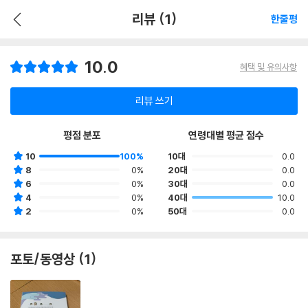
리뷰 (1)
한줄평
10.0
혜택 및 유의사항
리뷰 쓰기
평점 분포
연령대별 평균 점수
10
100%
10대
0.0
8
0%
20대
0.0
6
0%
30대
0.0
4
0%
40대
10.0
2
0%
50대
0.0
포토/동영상 (1)