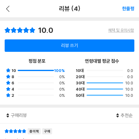
리뷰 (4)
한줄평
10.0
혜택 및 유의사항
리뷰 쓰기
평점 분포
연령대별 평균 점수
10
100%
10대
0.0
8
0%
20대
0.0
6
0%
30대
10.0
4
0%
40대
10.0
2
0%
50대
10.0
구매리뷰
추천순
종이책
구매