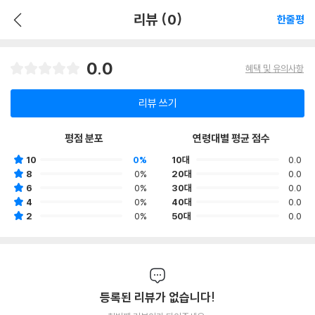
리뷰 (0)
한줄평
0.0
혜택 및 유의사항
리뷰 쓰기
평점 분포
연령대별 평균 점수
10
0%
10대
0.0
8
0%
20대
0.0
6
0%
30대
0.0
4
0%
40대
0.0
2
0%
50대
0.0
등록된 리뷰가 없습니다!