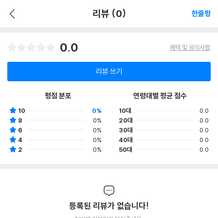
리뷰 (0)
한줄평
0.0
혜택 및 유의사항
리뷰 쓰기
평점 분포
연령대별 평균 점수
10
0%
10대
0.0
8
0%
20대
0.0
6
0%
30대
0.0
4
0%
40대
0.0
2
0%
50대
0.0
등록된 리뷰가 없습니다!