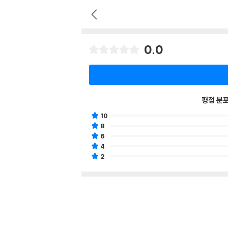
0.0
평점 분
10
8
6
4
2