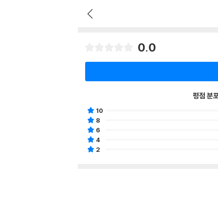
0.0
평점 분
10
8
6
4
2