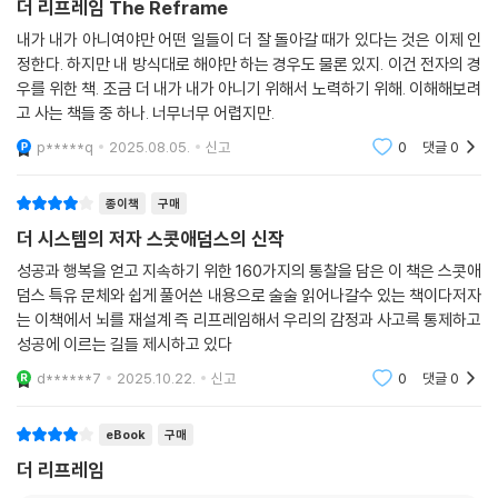
더 리프레임 The Reframe
내가 내가 아니여야만 어떤 일들이 더 잘 돌아갈 때가 있다는 것은 이제 인
정한다. 하지만 내 방식대로 해야만 하는 경우도 물론 있지. 이건 전자의 경
우를 위한 책. 조금 더 내가 내가 아니기 위해서 노력하기 위해. 이해해보려
고 사는 책들 중 하나. 너무너무 어렵지만.
p*****q
2025.08.05.
신고
0
댓글
0
종이책
구매
더 시스템의 저자 스콧애덤스의 신작
성공과 행복을 얻고 지속하기 위한 160가지의 통찰을 담은 이 책은 스콧애
덤스 특유 문체와 쉽게 풀어쓴 내용으로 술술 읽어나갈수 있는 책이다저자
는 이책에서 뇌를 재설계 즉 리프레임해서 우리의 감정과 사고륵 통제하고
성공에 이르는 길들 제시하고 있다
d******7
2025.10.22.
신고
0
댓글
0
eBook
구매
더 리프레임