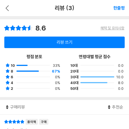
리뷰 (3)
한줄평
8.6
혜택 및 유의사항
리뷰 쓰기
평점 분포
연령대별 평균 점수
10
33%
10대
0.0
8
67%
20대
0.0
6
0%
30대
10.0
4
0%
40대
8.0
2
0%
50대
0.0
구매리뷰
추천순
종이책
구매