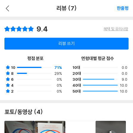
리뷰 (7)
한줄평
9.4
혜택 및 유의사항
리뷰 쓰기
평점 분포
연령대별 평균 점수
10
71%
10대
0.0
8
29%
20대
0.0
6
0%
30대
9.0
4
0%
40대
10.0
2
0%
50대
10.0
포토/동영상 (4)