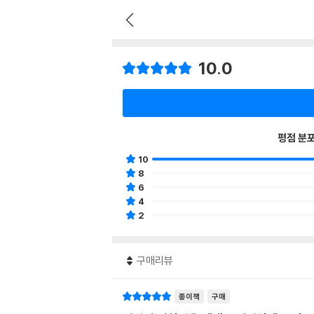
10.0
평점 분
10
8
6
4
2
구매리뷰
종이책
구매