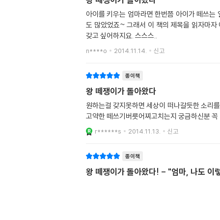
아이를 키우는 엄마라면 한번쯤 아이가 떼쓰는 
도 많았었죠~ 그래서 이 책의 제목을 읽자마자 아 이 책을 얼른 아이에
갖고 싶어하지요. 스스스..
n****o
2014.11.14.
신고
종이책
왕 떼쟁이가 돌아왔다
원하는걸 갖지못하면 세상이 떠나갈듯한 소리
고약한 떼쓰기버릇어찌고치는지 궁금하신분 꼭
r******s
2014.11.13.
신고
종이책
왕 떼쟁이가 돌아왔다! - "엄마, 나도 이