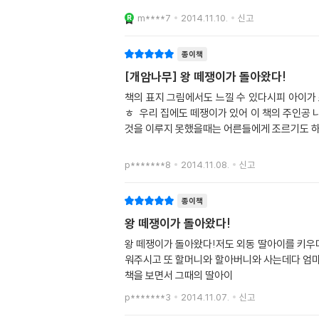
m****7
2014.11.10.
신고
종이책
[개암나무] 왕 떼쟁이가 돌아왔다!
책의 표지 그림에서도 느낄 수 있다시피 아이가 
ㅎ 우리 집에도 떼쟁이가 있어 이 책의 주인공 나폴레옹이 그리 밉게만은 보이지
것을 이루지 못했을때는 어른들에게 조르기도 
p*******8
2014.11.08.
신고
종이책
왕 떼쟁이가 돌아왔다!
왕 떼쟁이가 돌아왔다!저도 외동 딸아이를 키우
워주시고 또 할머니와 할아버니와 사는데다 엄마
책을 보면서 그때의 딸아이
p*******3
2014.11.07.
신고