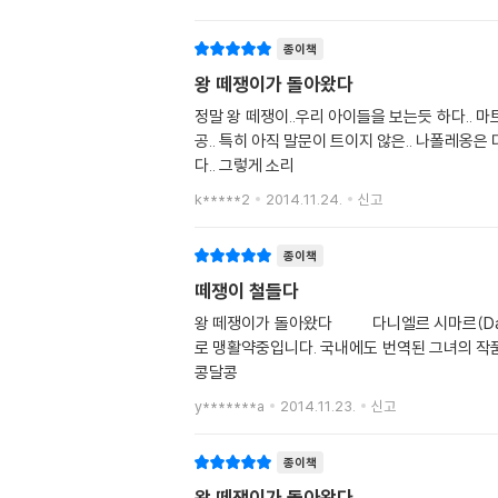
종이책
왕 떼쟁이가 돌아왔다
정말 왕 떼쟁이..우리 아이들을 보는듯 하다.. 마
공.. 특히 아직 말문이 트이지 않은.. 나폴레
다.. 그렇게 소리
k*****2
2014.11.24.
신고
종이책
떼쟁이 철들다
왕 떼쟁이가 돌아왔다 다니엘르 시마르(Danielle Simard), 이름 기억하였다가 작품 챙겨서 읽는 작가입니다. 그래픽 디자이너에서 전향하여 베스트셀러 어린이 책 작가
로 맹활약중입니다. 국내에도 번역된 그녀의 작품들, ＜질투의 왕＞, ＜심술쟁이 내 동생 
콩달콩
y*******a
2014.11.23.
신고
종이책
왕 떼쟁이가 돌아왔다