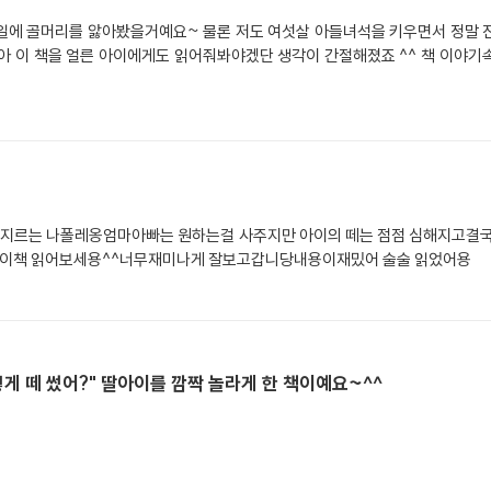
일에 골머리를 앓아봤을거예요~ 물론 저도 여섯살 아들녀석을 키우면서 정말 
게도 읽어줘봐야겠단 생각이 간절해졌죠 ^^ 책 이야기속 주인공은 나폴레옹이예요. 보이는 것은 모든지
를지르는 나폴레옹엄마아빠는 원하는걸 사주지만 아이의 떼는 점점 심해지고결
 이책 읽어보세용^^너무재미나게 잘보고갑니당내용이재밌어 술술 읽었어용
렇게 떼 썼어?" 딸아이를 깜짝 놀라게 한 책이예요~^^