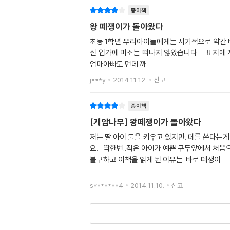
종이책
왕 떼쟁이가 돌아왔다
초등 1학년 우리아이들에게는 시기적으로 약간 비
신 입가에 미소는 떠나지 않았습니다.. 표지에 저 꼬마 왕떼쟁이가 찜 한 물건을 무조건 사야하거든요.. 그래서... "사.. 줘~~
엄마아빠도 먼데 까
j***y
2014.11.12.
신고
종이책
[개암나무] 왕떼쟁이가 돌아왔다
저는 딸 아이 둘을 키우고 있지만. 떼를 쓴다는
요. 딱한번..작은 아이가 예쁜 구두앞에서 처음
불구하고 이책을 읽게 된 이유는. 바로 떼쟁이
s*******4
2014.11.10.
신고