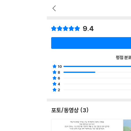
9.4
평점 분
10
8
6
4
2
포토/동영상 (3)