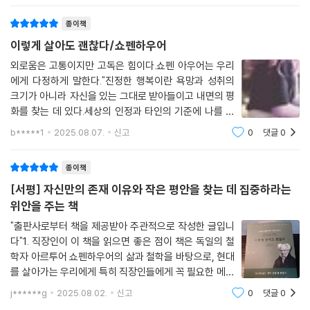
혜, 예민한 감정을 관리하기 를 다룬다.고
종이책
이렇게 살아도 괜찮다/쇼펜하우어
외로움은 고통이지만 고독은 힘이다.쇼펜 아우어는 우리
에게 다정하게 말한다."진정한 행복이란 욕망과 성취의
크기가 아니라 자신을 있는 그대로 받아들이고 내면의 평
화를 찾는 데 있다.세상의 인정과 타인의 기준에 나를 맞
추는 순간 우리는 자기 자신을 잃고 타인의 삶을 대신 살
b*****1
2025.08.07.
신고
0
댓글
0
게 된다."독일의 철학자, '아르투어 쇼펜하우어. '그는 끊
임없이 말한다. 고독 속에서 자신을 찾으라고.
종이책
[서평] 자신만의 존재 이유와 작은 평안을 찾는 데 집중하라는
위안을 주는 책
"출판사로부터 책을 제공받아 주관적으로 작성한 글입니
다"1. 직장인이 이 책을 읽으면 좋은 점이 책은 독일의 철
학자 아르투어 쇼펜하우어의 삶과 철학을 바탕으로, 현대
를 살아가는 우리에게 특히 직장인들에게 꼭 필요한 메시
지를 전합니다. 무엇보다 바쁜 업무, 인간관계의 피로, 끝
j******g
2025.08.02.
신고
0
댓글
0
없이 이어지는 경쟁과 성과 중심의 삶에 지친 직장인들에