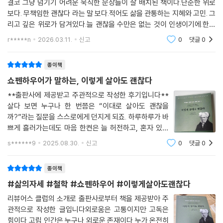
결코 그냥 넘기기 어려운 묵직한 문장들이 잘 배치된 책이다.단순한 위로
보다. 무책임한 괜찮다 라는 말 보다.적어도 삶을 관통하는 지혜와 고민. 그
리고 깊은 위로가 담겨있다.늘 괜찮을 수만은 없는 것이 인생이기에.한번
쯤 쇼펜하우어의 말과 태도를 꼭 되새겨볼 필요가 있따.
r*****n
2026.03.11.
신고
0
댓글
0
종이책
쇼펜하우어가 말하는, 이렇게 살아도 괜찮다
**출판사에 제공받고 주관적으로 작성한 후기입니다**
살다 보면 누구나 한 번쯤은 “이대로 살아도 괜찮을
까?”라는 질문을 스스로에게 던지게 되죠. 하루하루가 바
쁘게 흘러가는데도 마음 한켠은 늘 허전하고, 혼자 있는
시간이 괜히 불편하게 느껴지기도 합니다. 그럴 때 읽으면
s******9
2025.08.30.
신고
0
댓글
0
좋은 책이 바로 쇼펜하우어의 철학을 담은 이 책이에요.쇼
펜하우어는 고독을 두려움이 아닌 자유로 바라봅
종이책
#삶의자세 #철학 #쇼펜하우어 #이렇게살아도괜찮다
리뷰어스 클럽의 소개로 출판사로부터 책을 제공받아 주
관적으로 작성한 글입니다외로움은 고통이지만 고독은
힘이다 고립 인간은 누구나 외로운 존재이다 누가 온전히