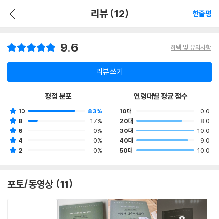
리뷰 (12)
한줄평
9.6
혜택 및 유의사항
리뷰 쓰기
평점 분포
연령대별 평균 점수
10
83%
10대
0.0
8
17%
20대
8.0
6
0%
30대
10.0
4
0%
40대
9.0
2
0%
50대
10.0
포토/동영상 (11)