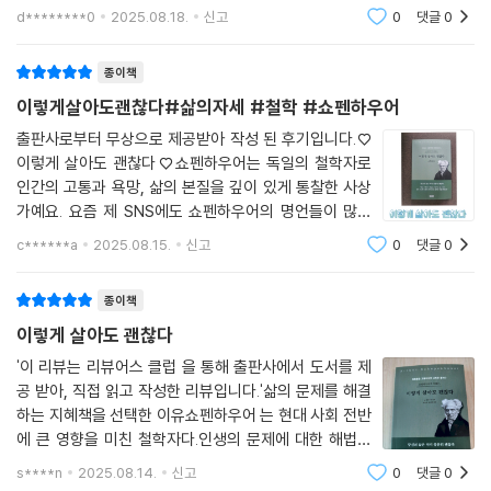
한 철학자로 인간의 고통과 욕망, 삶의 본질을 깊이 있게
d********0
2025.08.18.
신고
0
댓글
0
통찰한 사상가이며 그리고 지은이는 민유하, 제이한 두분
인데 고전과 인문학에 관심있는 분들이 쓴 책이
종이책
이렇게살아도괜찮다#삶의자세 #철학 #쇼펜하우어
출판사로부터 무상으로 제공받아 작성 된 후기입니다.♡
이렇게 살아도 괜찮다♡쇼펜하우어는 독일의 철학자로
인간의 고통과 욕망, 삶의 본질을 깊이 있게 통찰한 사상
가예요. 요즘 제 SNS에도 쇼펜하우어의 명언들이 많이
나오더라고요. 요즘 핫한 철학자이자.. 인생선배임에는 틀
c******a
2025.08.15.
신고
0
댓글
0
림없는 것 같아요. 1장은 혼자만의 시간, 2장은 적당히 사
는 지혜, 3장은 인생 후반전을 위한 지혜, 4장은
종이책
이렇게 살아도 괜찮다
'이 리뷰는 리뷰어스 클럽 을 통해 출판사에서 도서를 제
공 받아, 직접 읽고 작성한 리뷰입니다.'삶의 문제를 해결
하는 지혜책을 선택한 이유쇼펜하우어 는 현대 사회 전반
에 큰 영향을 미친 철학자다.인생의 문제에 대한 해법을
찾기 위해 "이렇게 살아도 괜찮다"를 선택한다."이렇게 살
s****n
2025.08.14.
신고
0
댓글
0
아도 괜찮다"는 고독의 극복, 욕망과 만족,인생을 사는 지