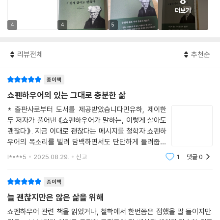
8
더보기
4
4
5
리뷰전체
추천순
종이책
쇼펜하우어의 있는 그대로 충분한 삶
* 출판사로부터 도서를 제공받았습니다민유하, 제이한
두 저자가 풀어낸 《쇼펜하우어가 말하는, 이렇게 살아도
괜찮다》. 지금 이대로 괜찮다는 메시지를 철학자 쇼펜하
우어의 목소리를 빌려 담백하면서도 단단하게 들려줍니
다.쇼펜하우어의 난해한 문장을 오늘의 언어로 치환하면
l****5
2025.08.29.
신고
1
댓글
0
서 현대인이 직면한 네 가지 주제인 고독, 욕망, 나이 듦,
예민함을 다룹니다. 외로움에 시달리고, 끝없이
종이책
늘 괜찮지만은 않은 삶을 위해
쇼펜하우어 관련 책을 읽었거나, 철학에서 한번쯤은 접했을 말 들이지만.