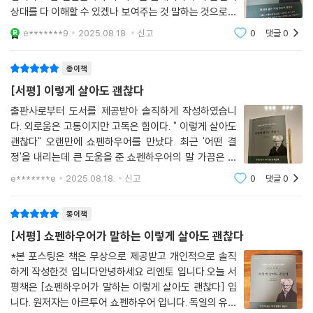
상대를 다 이해할 수 있겠나 보여주는 것 말하는 것으로도
상대를 다 알 수가 없는데 근본적으로 외로운 존재인 인간
e*******9
2025.08.18.
신고
0
댓글
0
의 외로움 그 조차도 고통이지만 고독은 힘이라고 한다 쇼
펜하우어 칸트의 사상을 비판적으로 받아들
종이책
[서평] 이렇게 살아도 괜찮다
출판사로부터 도서를 제공받아 솔직하게 작성하였습니
다. 외로움은 고통이지만 고독은 힘이다. " 이렇게 살아도
괜찮다" 오랜만에 쇼펜하우어를 만났다. 최근 '어떤 결
정'을 내리는데 큰 도움을 준 쇼펜하우어의 말 가끔은 책
속의 한 문장이 고민을 풀어주는 중요한 키가 되기도 한
e*******e
2025.08.18.
신고
0
댓글
0
다. 그래서 책을 늘 가까이해야 하고, 그래서 내가 책을 좋
아할 수 밖에 없다. 어떤 일이 타인의 일이 아
종이책
[서평] 쇼펜하우어가 말하는 이렇게 살아도 괜찮다
*본 포스팅은 책은 무상으로 제공받고 개인적으로 솔직
하게 작성한것 입니다안녕하세요 리엔토 입니다.오늘 서
평책은 [쇼펜하우어가 말하는 이렇게 살아도 괜찮다] 입
니다. 원저자는 아르투어 쇼펜하우어 입니다. 독일의 유명