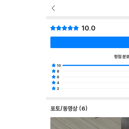
10.0
평점 분
10
8
6
4
2
포토/동영상 (6)