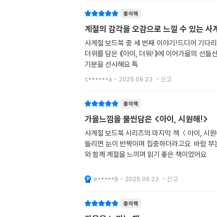
종이책
계절의 감각을 오감으로 느낄 수 있는 사계
사계절 보드북 중 세 번째 이야기!드디어 기다리던
더위를 담은 《아이, 더워!》에 이어가을의 선들
기분을 선사해요.특
c******a
2025.09.23.
신고
종이책
가을느낌을 물씬담은 <아이, 시원해!>
사계절 보드북 시리즈의 마지막 책 ＜아이, 시원해
들리면 눈이 반짝이며 집중하더라고요. 바람 부는
와 함께 계절을 느끼며 읽기 좋은 책이었어요.
e*****8
2025.09.23.
신고
종이책