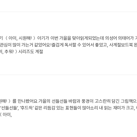
 ＜아이, 시원해!＞ 아기가 이번 가을을 맞아읽게되었는데 의성어 의태어가
관심이 많이 가는거 같았어요!즐겁게 독서할 수 있어서 좋았고, 사계절보드북
이, 추워!＞시리즈도 계절
시원해!＞ 를 만나봤어요.가을의 선들선들 바람과 풍경이 고스란히 담긴 그림책
‘선들선들’, ‘후드득’ 같은 리듬감 있는 표현들이 많아소리 내 읽는 재미가 크고
＜아이,