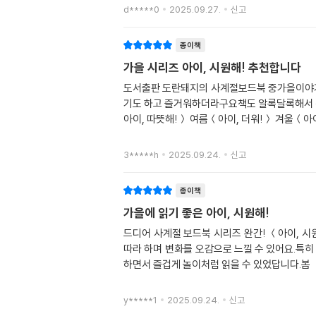
d*****0
2025.09.27.
신고
종이책
가을 시리즈 아이, 시원해! 추천합니다
도서출판 도란돼지의 사계절보드북 중가을이야기
기도 하고 즐거워하더라구요책도 알록달록해서 
아이, 따뜻해!＞ 여름＜아이, 더워!＞ 겨울＜아
3*****h
2025.09.24.
신고
종이책
가을에 읽기 좋은 아이, 시원해!
드디어 사계절 보드북 시리즈 완간! ＜아이, 
따라 하며 변화를 오감으로 느낄 수 있어요.특히 
하면서 즐겁게 놀이처럼 읽을 수 있었답니다.봄 
y*****1
2025.09.24.
신고