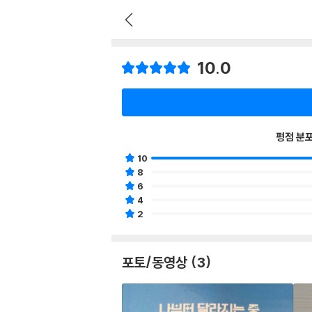
10.0
평점 분
10
8
6
4
2
포토/동영상 (3)