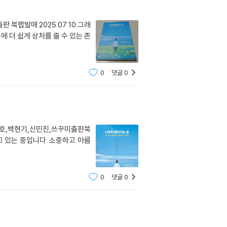
북랩발매 2025.07.10.그래
 더 쉽게 상처를 줄 수 있는 존
0
댓글
0
선호,백현기,신민진,쓰꾸미출판북
고 있는 중입니다. 소중하고 아름
0
댓글
0