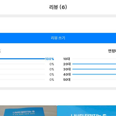
리뷰 (6)
리뷰 쓰기
포
연령
100%
10대
0%
20대
0%
30대
0%
40대
0%
50대