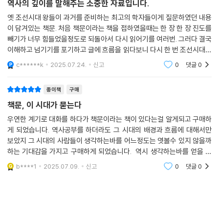
역사의 깊이를 말해주는 소중한 자료입니다.
옛 조선시대 왕들이 과거를 준비하는 최고의 학자들이게 질문하였던 내용
이 담겨있는 책문. 처음 책문이라는 책을 접하였을때는 한 장 한 장 진도를
빼기가 너무 힘들었을정도로 되돌아서 다시 읽어기를 여러번. 그러다 결국
이해하고 넘기기를 포기하고 글에 흐름을 읽다보니 다시 한 번 조선시대의
생각과 훌륭함에 고개를 숙이게되는 소중한 자료임을 느끼게되었습니다.
c******k
2025.07.24.
신고
0
댓글
0
종이책
구매
책문, 이 시대가 묻는다
우연한 계기로 대화를 하다가 책문이라는 책이 있다는걸 알게되고 구매하
게 되었습니다. 역사공부를 하더라도 그 시대의 배경과 흐름에 대해서만
보았지 그 시대의 사람들이 생각하는바를 어느정도는 엿볼수 있지 않을까
하는 기대감을 가지고 구매하게 되었습니다. 역시 생각하는바를 얻을 수
있어서 좋았습니다.
b****1
2025.07.09.
신고
0
댓글
0