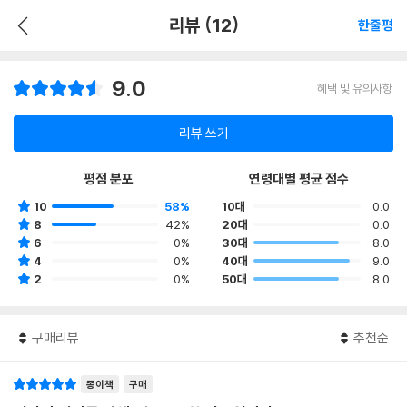
리뷰 (12)
한줄평
9.0
혜택 및 유의사항
리뷰 쓰기
평점 분포
연령대별 평균 점수
10
58%
10대
0.0
8
42%
20대
0.0
6
0%
30대
8.0
4
0%
40대
9.0
2
0%
50대
8.0
구매리뷰
추천순
종이책
구매