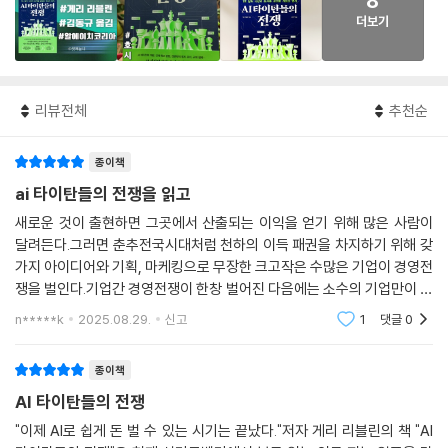
8
더보기
리뷰전체
추천순
종이책
ai 타이탄들의 전쟁을 읽고
새로운 것이 출현하면 그곳에서 산출되는 이익을 얻기 위해 많은 사람이
달려든다.그러면 춘추전국시대처럼 천하의 이득 패권을 차지하기 위해 갖
가지 아이디어와 기획, 마케킹으로 무장한 크고작은 수많은 기업이 경영전
쟁을 벌인다.기업간 경영전쟁이 한창 벌어진 다음에는 소수의 기업만이 살
아남게 된다.이미 우리는 20세기와 21세기의 경계에 닥쳤던 닷컴 경쟁을
n*****k
2025.08.29.
신고
1
댓글
0
알고 있다.엄청난
종이책
AI 타이탄들의 전쟁
"이제 AI로 쉽게 돈 벌 수 있는 시기는 끝났다."저자 게리 리블린의 책 "AI