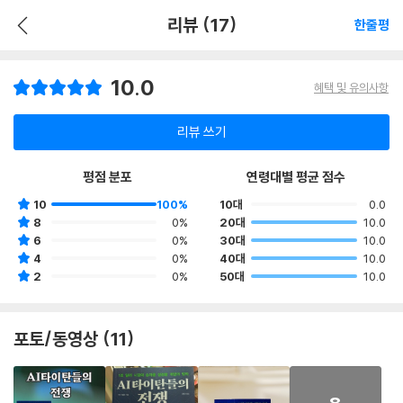
리뷰 (17)
한줄평
10.0
혜택 및 유의사항
리뷰 쓰기
평점 분포
연령대별 평균 점수
10
100%
10대
0.0
8
0%
20대
10.0
6
0%
30대
10.0
4
0%
40대
10.0
2
0%
50대
10.0
포토/동영상 (11)