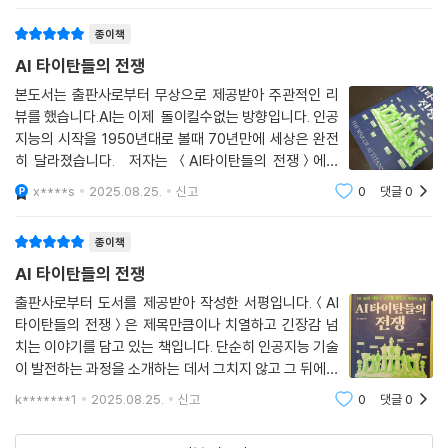
업 간의 복잡한 역학 관계를 내부 관계
종이책
AI 타이탄들의 전쟁
본도서는 출판사로부터 무상으로 제공받아 주관적인 리
뷰를 했습니다.AI는 이제 돌이킬수없는 방향입니다. 인공
지능의 시작을 1950년대로 볼때 70년만에 세상은 완전
히 달라졌습니다. 저자는 ＜AI타이탄들의 전쟁＞에서
실리콘벨리를 바꿔가는 인문들을 소개하면서 실리콘벨
x****s
2025.08.25.
신고
0
댓글
0
리, 스타트업, 거대기업들과 AI의 연관속에서 실제 인물
들을 거론하면서 해개머니가 어떻게 변화하는지를 구
종이책
AI 타이탄들의 전쟁
출판사로부터 도서를 제공받아 작성한 서평입니다.＜AI
타이탄들의 전쟁＞은 제목만큼이나 치열하고 긴장감 넘
치는 이야기를 담고 있는 책입니다. 단순히 인공지능 기술
이 발전하는 과정을 소개하는 데서 그치지 않고 그 뒤에서
얽히고설킨 권력 다툼과 전략 경쟁을 드러내 주기 때문에
k*******1
2025.08.25.
신고
0
댓글
0
한 편의 다큐멘터리를 읽는 듯한 몰입감을 줍니다. 특히
저자가 퓰리처상을 수상한 탐사 전문 기자