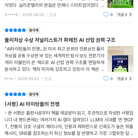
이었다. 실리콘밸리의 본질은 언제나 스타트업이었다. 구
글과 페이스북은 차고와 친구 집 거실에서 출발해 기술 기
5****0
2025.09.02.
신고
0
댓글
0
반 대기업으로 성장했다. 하지만 AI, 특히 생성형 AI 분야
는 성공에 따른 보상이 엄청난 만큼 초기
종이책
퓰리처상 수상 저널리스트가 파헤친 AI 산업 권력 구조
『AI타이탄들의 전쟁』 은 미국 최고 권위의 언론상인 퓰리
처상을 공동 수상한 바 있는 세계적인 탐사 보도 전문기자
게리 리블린이 쓴 책으로 AI 산업 권력 구조를 면밀하게
분석하고 있다. 책의 띠지에 강조하고 있듯이 이 책은 AI
산업 생태계를 분석한 책으로, 현재 AI 산업을 주도하고
h**u
2025.09.02.
신고
0
댓글
0
있는 테크 거물들의 비전과 전략, 테크 기업들 간의 경쟁
을 중점으로 다룬다.리드 호프만, 무스
종이책
[서평] AI 타이탄들의 전쟁
- 본 서평은 출판사로부터 책을 제공받아 읽고, 주관적으로 작성한 서평입
니다.내 핸드폰에는 여러가지 AI 앱이 깔려있다. LLM의 시대를 연 챗GP
T, 전통의 강호 구글의 제미나이, 인용과 레퍼런스로 신뢰도가 높은 퍼플
렉시티, SNS를 참조하는지 최신 정보를 잘 반영하고 가장 그럴듯한 답을