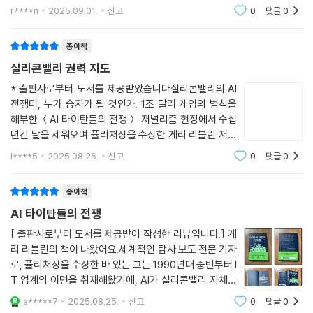
주는 그록, 요약과 코딩에서 깜짝 놀랄만한 퍼포먼스를 보여주는 클로드까
r****n
2025.09.01.
신고
0
댓글
0
지. 궁금한게 있을때
종이책
실리콘밸리 권력 지도
* 출판사로부터 도서를 제공받았습니다실리콘밸리의 AI
전쟁터, 누가 승자가 될 것인가. 1조 달러 게임의 법칙을
해부한 ＜AI 타이탄들의 전쟁＞. 저널리즘 현장에서 수십
년간 날을 세워오며 퓰리처상을 수상한 게리 리블린 저자
의 집요한 취재력과 문학적 감각이 결합된, 마치 소설처럼
l****5
2025.08.26.
신고
0
댓글
0
술술 읽히는 논픽션입니다.AI라는 단어가 더 이상 낯설지
않은 지금, 이 책은 왜 지금이 AI 전쟁의
종이책
AI 타이탄들의 전쟁
[ 출판사로부터 도서를 제공받아 작성한 리뷰입니다.] 게
리 리블린의 책이 나왔어요.세계적인 탐사 보도 전문 기자
로, 퓰리처상을 수상한 바 있는 그는 1990년대 중반부터 I
T 업계의 이면을 취재해왔기에, AI가 실리콘밸리 자체에
어떤 의미가 있느냐를 주목했고, 실리콘밸리의 본질은 스
a*****7
2025.08.25.
신고
0
댓글
0
타트업이므로, 이 책에서는 AI 시대의 스타트업과 거대 기