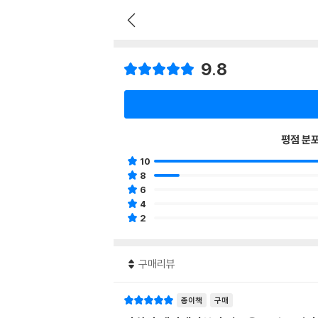
9.8
평점 분
10
8
6
4
2
구매리뷰
종이책
구매