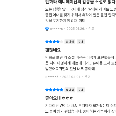
만화와 애니메이션의 감동을 소설로 읽다
오는 1월을 맞아 국내에 정식 발매된 라이트 노
종된 아내를 찾기 위해서 유곽에 발은 들인 탄지
것을 포기하지 않았다. 이미
o*****s
2025.01.26.
신고
종이책
구매
괜찮네요
만화로 보던 거 소설 버전은 어떻게 표현했을지
음 차이 다양하게 내는데 되게... 유아용 도
법했어요귀멸의 칼날 너무 좋아해
q*****5
2023.04.01.
신고
종이책
구매
좋아요!!!ㅎㅎㅎ
기다리던 권이라 배송 오자마자 펼쳐봤는데 상태
도 좋아 읽기 편했습니다. 좋아하는 작품이라 상