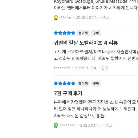
Koyoharu Gotouge, Shuka Mats
이라는 챕터에서부터 이야기가 시작하게 됩니다
i****n
2026.02.14.
신고
종이책
구매
귀멸의 칼날 노벨라이즈 4 리뷰
고토게 코요하루 원저/마츠다 슈카 저출판사학
고 작화도 만족했습니다. 배송도 빨랐어서 전반
f******7
2026.01.24.
신고
종이책
구매
7권 구매 후기
본편에서 강렬했던 전투 장면을 소설 특유의 묘사
려 있어 장면 하나하나가 더 생생하게 느껴진다.
자라도 새로운 감정으로 읽을
r******1
2026.01.11.
신고