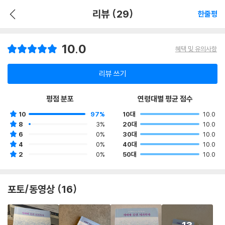
리뷰 (29)
한줄평
10.0
혜택 및 유의사항
리뷰 쓰기
평점 분포
연령대별 평균 점수
10
97%
10대
10.0
8
3%
20대
10.0
6
0%
30대
10.0
4
0%
40대
10.0
2
0%
50대
10.0
포토/동영상 (16)