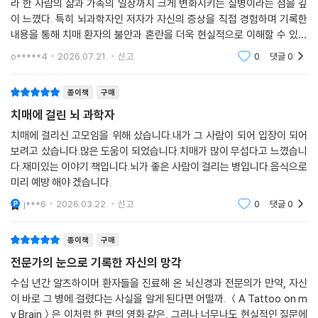
라 한 사람의 삶과 가족의 일상까지 크게 변화시키는 질병이라는 점을 깊
이 느꼈다. 특히 뇌과학자인 저자가 자신의 증상을 직접 경험하며 기록한
내용을 통해 치매 환자의 불안과 혼란을 더욱 현실적으로 이해할 수 있었
다. 또한 치매 환자를 단순히 도움을 받아야 하는 대상으로만 볼 것이 아니
o*****4
2026.07.21.
신고
0
댓글
0
라, 존엄성과
종이책
구매
치매에 걸린 뇌 과학자
치매에 걸리신 고모임을 위해 샀습니다.내가 그 사람이 되어 입장이 되어
보려고 샀습니다.많은 도움이 되었습니다.치매가 많이 무섭다고 느꼈습니
다.재미있는 이야기 책입니다.뇌가 좋은 사람이 걸리는 병입니다.음식으로
미리 예방 해야 겠습니다.
j***6
2026.03.22.
신고
0
댓글
0
종이책
구매
전문가의 눈으로 기록한 자신의 망각
수십 년간 알츠하이머 환자들을 진료해 온 뇌신경과 전문의가 만약, 자신
이 바로 그 병에 걸렸다는 사실을 알게 된다면 어떨까. ＜A Tattoo on m
y Brain＞은 이처럼 한 편의 영화 같은, 그러나 너무나도 현실적인 질문에