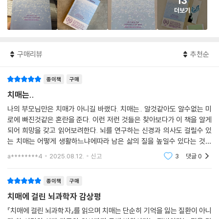
13
더보기
구매리뷰
추천순
종이책
구매
치매는..
나의 부모님만은 치매가 아니길 바랬다. 치매는.. 알것같아도 알수없는 미
로에 빠진것같은 혼란을 준다. 이런 저런 것들은 찾아보다가 이 책을 알게
되어 희망을 갖고 읽어보려한다. 뇌를 연구하는 신경과 의사도 걸릴수 있
는 치매는 어떻게 생활하느냐에따라 남은 삶의 질을 높일수 있다는 것에
희망을 엿보게한다. 부모님의 남은 삶도 나의 남은 삶도 무탈하기를..
a********4
2025.08.12.
신고
3
댓글
0
종이책
구매
치매에 걸린 뇌과학자 감상평
『치매에 걸린 뇌과학자』를 읽으며 치매는 단순히 기억을 잃는 질환이 아니