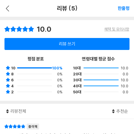
리뷰 (5)
한줄평
10.0
혜택 및 유의사항
리뷰 쓰기
평점 분포
연령대별 평균 점수
10
100%
10대
10.0
8
0%
20대
0.0
6
0%
30대
10.0
4
0%
40대
10.0
2
0%
50대
0.0
리뷰전체
추천순
종이책