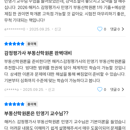
민영기 교수님 수업을 들어보았는데, 강약조절이 좋으시고 요약을 잘 해주
십니다. 2026 해커스 감정평가사 민영기 부동산학원론 1차 기출+예상문
제집 한 권이면 학개론 고득점 가능할 것 같아요. 시험전 마무리하기 좋은,
무척 기대되는 책입니다!
e********0
2025.09.25.
신고
0
댓글
0
종이책
감정평가사 부동산학원론 완벽대비
부동산학원론을 준비한다면 해커스감정평가사의 민영기 부동산학원론을
추천합니다. 방대한 범위를 한권에 담아 체계적인 학습이 가능할 것입니
다. 상세한 이론과 문제에 대한 해설을 통해 빠짐없이 준비할 수 있습니다.
기본부터 심화까지 수준에 맞는 학습이 가능하다고 봅니다.
c*****o
2025.09.25.
신고
0
댓글
0
종이책
부동산학원론은 민영기 교수님??
해커스 감정평가사 부동산학원론 민영기 교수님은 기본이론을 들었습니
다. 어려운 내용도 이해하기 쉽게 설명해주셔서 매우 도움이되어 문제풀이