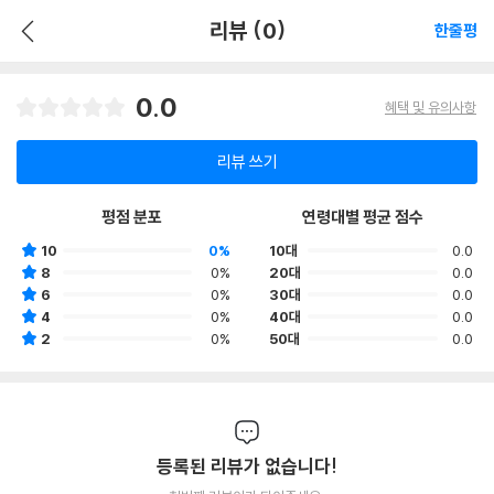
리뷰 (0)
한줄평
0.0
혜택 및 유의사항
리뷰 쓰기
평점 분포
연령대별 평균 점수
10
0%
10대
0.0
8
0%
20대
0.0
6
0%
30대
0.0
4
0%
40대
0.0
2
0%
50대
0.0
등록된 리뷰가 없습니다!