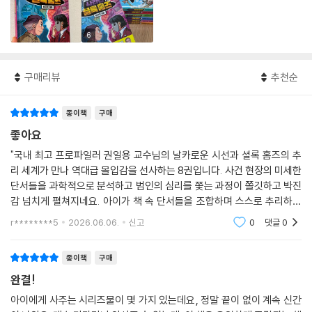
6
구매리뷰
추천순
종이책
구매
좋아요
"국내 최고 프로파일러 권일용 교수님의 날카로운 시선과 셜록 홈즈의 추
리 세계가 만나 역대급 몰입감을 선사하는 8권입니다. 사건 현장의 미세한
단서들을 과학적으로 분석하고 범인의 심리를 쫓는 과정이 쫄깃하고 박진
감 넘치게 펼쳐지네요. 아이가 책 속 단서들을 조합하며 스스로 추리하는
재미에 푹 빠졌고, 논리적 사고력과 문제 해결력을 키우기에 최고입니다
r********5
2026.06.06.
신고
0
댓글
0
종이책
구매
완결!
아이에게 사주는 시리즈물이 몇 가지 있는데요, 정말 끝이 없이 계속 신간