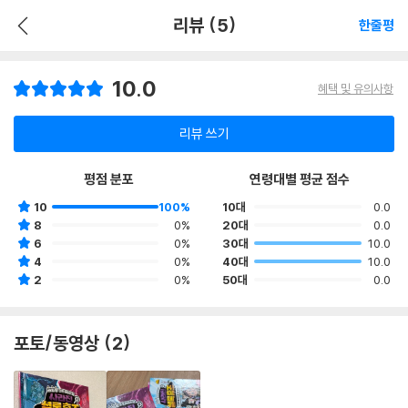
리뷰 (5)
한줄평
10.0
혜택 및 유의사항
리뷰 쓰기
평점 분포
연령대별 평균 점수
10
100%
10대
0.0
8
0%
20대
0.0
6
0%
30대
10.0
4
0%
40대
10.0
2
0%
50대
0.0
포토/동영상 (2)