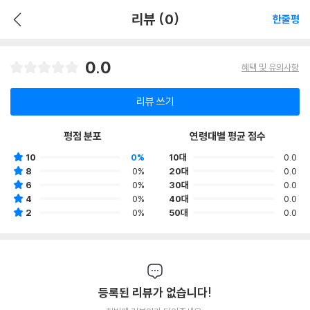
리뷰 (0)
한줄평
0.0
혜택 및 유의사항
리뷰 쓰기
평점 분포
연령대별 평균 점수
10
0%
10대
0.0
8
0%
20대
0.0
6
0%
30대
0.0
4
0%
40대
0.0
2
0%
50대
0.0
등록된 리뷰가 없습니다!