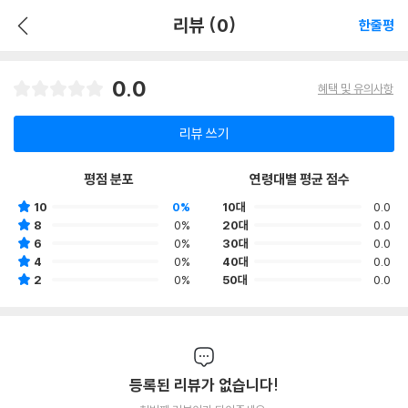
리뷰 (0)
한줄평
0.0
혜택 및 유의사항
리뷰 쓰기
평점 분포
연령대별 평균 점수
10
0%
10대
0.0
8
0%
20대
0.0
6
0%
30대
0.0
4
0%
40대
0.0
2
0%
50대
0.0
등록된 리뷰가 없습니다!