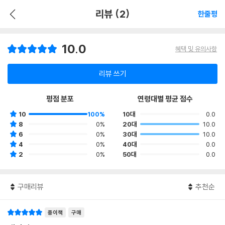
리뷰 (2)
한줄평
10.0
혜택 및 유의사항
리뷰 쓰기
평점 분포
연령대별 평균 점수
10
100%
10대
0.0
8
0%
20대
10.0
6
0%
30대
10.0
4
0%
40대
0.0
2
0%
50대
0.0
구매리뷰
추천순
종이책
구매