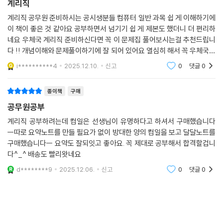
계리직
계리직 공무원 준비하시는 공시생분들 컴퓨터 일반 과목 쉽 게 이해하기에
이 책이 좋은 것 같아요 공부하면서 넘기기 쉽 게 제본도 했더니 더 편리하
네요 우체국 계리직 준비하신다면 꼭 이 문제집 풀어보시는걸 추천드립니
다 !! 개념이해와 문제풀이하기에 잘 되어 있어요 열심히 해서 꼭 우체국에
서 근무하시길 바랍니다 모든 계리직 공무원 공시생분들 화이팅입니다!!
i**********4
2025.12.10.
신고
0
댓글
0
다들 힘내자구
종이책
구매
공무원공부
계리직 공부하려는데 컴일은 선생님이 유명하다고 하셔서 구매했습니다
ㅡ따로 요약노트를 만들 필요가 없이 방대한 양의 컴일을 보고 달달노트를
구매했습니다ㅡ 요약도 잘되잇고 좋아요. 꼭 제대로 공부해서 합격할겁니
다^_^ 배송도 빨리왓네요
d********9
2025.12.06.
신고
0
댓글
0