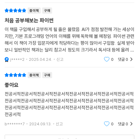
종이책
구매
처음 공부해보는 파이썬
이 책을 구입해서 공부하게 될 줄은 몰랐음. AI가 점점 발전해 가는 세상이
지만, 기본 프로그래밍 언어의 이해를 위해 독학해 볼 예정임. 파이썬 관련
해서 이 책이 가장 입문자에게 적당하다는 평이 많아서 구입함. 실제 받아
보니 일반적인 책과는 달리 참고서 정도의 크기라서 독서대 등에 올려 놓
고 실습하면서 보기 편안한 사이즈로 되어 있음. 두껍다고 해서 걱정했는
j*****2
2025.04.24.
신고
0
댓글
0
데 분철까지는
종이책
구매
좋아요
전공서적전공서적전공서적전공서적전공서적전공서적전공서적전공서적
전공서적전공서적전공서적전공서적전공서적전공서적전공서적전공서적
전공서적전공서적전공서적전공서적전공서적전공서적전공서적전공서적
전공서적
b*******7
2024.09.13.
신고
0
댓글
0