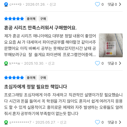
c****9
2026.01.26.
신고
0
댓글
0
종이책
구매
혼공 시리즈 만족스러워서 구매했어요.
제가 혼공 시리즈 매니아에요.대부분 정말 내용이 좋았어
요.요즘 AI 가 대세여서 파이썬공부를 해야할것 같아서주
문했어요 아직 바빠서 공부는 못해보았지만시간 날때 공
부해보려구요 잘 쓸게요.파이썬에 프로그램언어중에서
비교적 쉽다고 하더라구요재미있을것 같아요.
k***w
2025.10.30.
신고
0
댓글
0
종이책
구매
초심자에게 정말 필요한 책입니다
프로그래밍 초심자에게 아주 자세하고 직관적인 설명이가장 필요했습니
다 시간과 돈을 들여서 꼭 학원을 가지 않아도 혼자서 쉽게 여러가지 응용
도 할 수 있게 실용적이고 흥미로운 예제와 자주 발생하는 오류들도 알려
줘서 혼자 공부하기에 부족함이 없는듯 합니다
s*********7
2025.05.27.
신고
0
댓글
0