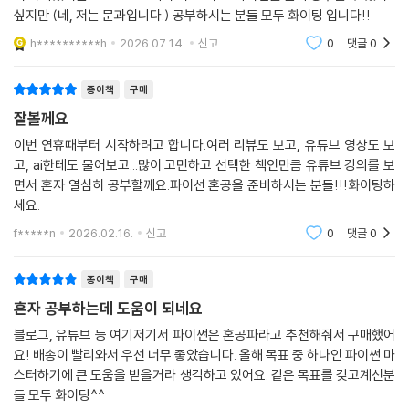
싶지만 (네, 저는 문과입니다.) 공부하시는 분들 모두 화이팅 입니다!!
h**********h
2026.07.14.
신고
0
댓글
0
종이책
구매
잘볼께요
이번 연휴때부터 시작하려고 합니다.여러 리뷰도 보고, 유튜브 영상도 보
고, ai한테도 물어보고...많이 고민하고 선택한 책인만큼 유튜브 강의를 보
면서 혼자 열심히 공부할께요.파이선 혼공을 준비하시는 분들!!!화이팅하
세요.
f*****n
2026.02.16.
신고
0
댓글
0
종이책
구매
혼자 공부하는데 도움이 되네요
블로그, 유튜브 등 여기저기서 파이썬은 혼공파라고 추천해줘서 구매했어
요! 배송이 빨리와서 우선 너무 좋았습니다. 올해 목표 중 하나인 파이썬 마
스터하기에 큰 도움을 받을거라 생각하고 있어요. 같은 목표를 갖고계신분
들 모두 화이팅^^