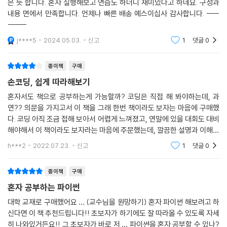
은 듯 합니다. 혼자 실행해보고 연습도 하더니 재미있다고 하네요. 구성과
내용 면에서 만족합니다. 언제나 빠른 배송 예스이십사 감사합니다. ----
------
j****5
2024.05.03.
신고
1
댓글
0
종이책
구매
손코딩, 쉽게 따라해보기
혼자서도 책으로 공부하는게 가능할까? 코딩은 직접 해 봐야하는데, 과
연?? 의문을 가지고서 이 책을 그래 한번 책이라도 보자는 마음에 구매했
다. 코딩 아직 조금 접해 보아서 어렵게 느껴졌고, 연말에 있을 대회도 대비
해야해서 이 책이라도 보자라는 마음에 주문했는데, 깔끔한 설명과 이해하
기 쉬운 명쾌한 해설은 초보자에게 많은 도움이 되었다. 심지어 무료 동영
h***2
2022.07.23.
신고
1
댓글
0
상 강의까지 있다.
종이책
구매
혼자 공부하는 파이썬
대학 교재로 구매했어요 … (교수님을 원망하기) 혼자 파이썬 해보려고 하
신다면 이 책 추천드립니다!! 초보자가 하기에도 잘 따라올 수 있도록 자세
히 나와있거든요!! 그 초보자가 바로 저 … 파이썬을 혼자 공부할 수 있나?