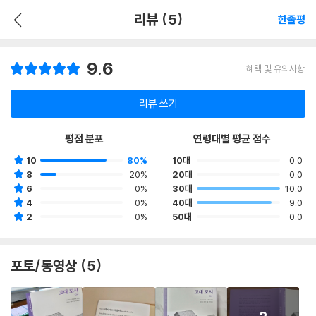
리뷰 (5)
한줄평
9.6
혜택 및 유의사항
리뷰 쓰기
평점 분포
연령대별 평균 점수
10
80%
10대
0.0
8
20%
20대
0.0
6
0%
30대
10.0
4
0%
40대
9.0
2
0%
50대
0.0
포토/동영상 (5)