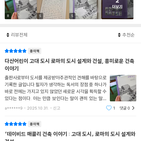
2
더보기
8
5
5
리뷰전체
추천순
종이책
다산어린이 고대 도시 로마의 도시 설계와 건설, 흥미로운 건축
이야기
출판사로부터 도서를 제공받아주관적인 견해를 바탕으로
기록한 글입니다.필자가 생각하는 독서의 장점 중 하나가
바로 전에는 가지고 있지 않았던 새로운 시각을 획득할 수
있다는 점이다. 아는 만큼 보인다는 말이 괜히 있는 말이
아니다. 사회 현상이나 문제를 바라볼 때도 딱 내가 아는
a******9
2025.10.31.
신고
1
댓글
0
만큼만 보이는 것이 어떻게 보면 잔인하기까지 하다.다산
어린이에서 출간된 데이비드 매콜리의
종이책
『데이비드 매콜리 건축 이야기 : 고대 도시』 로마의 도시 설계와