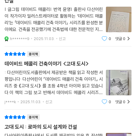
건설
| 글그림 데이비드 매콜리| 번역 윤영| 출판사 다산어린
이 작가이자 일러스트레이터로 활동하는 ‘데이비드 매콜
리’는 「데이비드 매콜리 건축 이야기」 시리즈를 완성한 분
이에요. 건축을 전공했기에 건축법에 대한 전문적인 지식
이 있었고, 누구나 궁금해하는 불가사의한 건축물에 대해
h*******9
2025.11.03.
신고
0
댓글
0
작가의 독창적인 이야기로 종이 위에 펜션을 담아 매콜리
식 건축 과정을 엿볼 수 있는 책을 출간
종이책
데이비드 메콜리 건축이야기 <고대 도시>
: 다산어린이도서출판에서 제공받은 책을 읽고 작성한 서
평입니다: 다산어린이 『데이비드 매콜리 건축 이야기』 시
리즈 중 《고대 도시》 를 초등 4학년 아이와 읽고 있습니
다.이 책의 그림 보고 반해서 데이비드 메콜리 시리즈를
집에 들였는데요. 기대보다 아이도 로마 건축 이야기를 흥
j****k
2025.11.03.
신고
0
댓글
0
미롭게 읽었습니다.🏛️ 『고대 도시』《고대 도시》는 고대
로마 시대의 도시를 배경으로 하
종이책
고대 도시 : 로마의 도시 설계와 건설
다산어린이출판사에서 도서를 제공받아 읽은 후 작성한