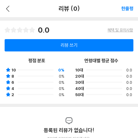
리뷰 (0)
한줄평
0.0
혜택 및 유의사항
리뷰 쓰기
평점 분포
연령대별 평균 점수
10
0%
10대
0.0
8
0%
20대
0.0
6
0%
30대
0.0
4
0%
40대
0.0
2
0%
50대
0.0
등록된 리뷰가 없습니다!