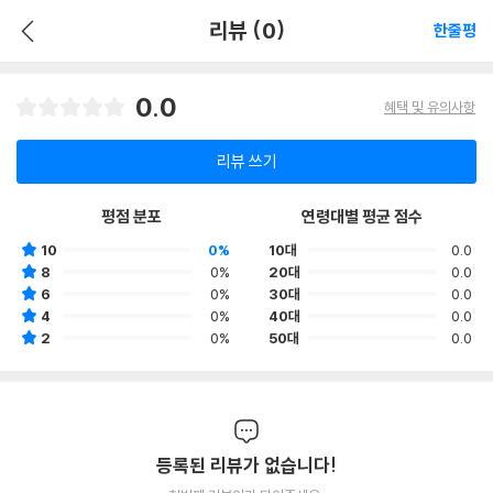
리뷰 (0)
한줄평
0.0
혜택 및 유의사항
리뷰 쓰기
평점 분포
연령대별 평균 점수
10
0%
10대
0.0
8
0%
20대
0.0
6
0%
30대
0.0
4
0%
40대
0.0
2
0%
50대
0.0
등록된 리뷰가 없습니다!