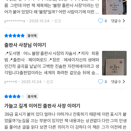
름. 그런데 이번 책 제목에는 ‘불량 출판사 사장’이라는 단
어가 붙어 있었다.왜 ‘불량’일까? 어떤 사람이기에 이런 제
목을 붙였을까 하는 호기심에 책장을 열었다. 그리고 곧,
p********a
2025.10.24.
신고
0
댓글
0
책 속으로 깊이 빠져들었다.이 책은 한 사람의 인생 이야
기이지만, 읽는 내내 마치 내 이야
종이책
출판사 사장님 이야기
📍도서명 : 어느 불량 출판사 사장의 자술서📍저자 : 최용
범📍출판사 : 페이퍼로드📍장르 : 에세이자신의 생애와
인간적 굴곡을 낱낱이 고백한 진솔한 자전에세이라고 생
각됩니다출판업이라는 세계의 화려한 겉모습 뒤에 숨은
치열한 현실을솔직하게 고백한 기록입니다흔히 책을 만
p****0
2025.10.24.
신고
0
댓글
0
든다는 말 속에는 낭만과 지성이 깃들어 있는듯하지만, 작
가님 그 안에 감춰진 냉정한 비즈니스의
종이책
가늘고 길게 이어진 출판사 사장 이야기
39금 표시가 붙어 있다.얼마나 야하거나 잔혹하기 때문에 이런 표시가 붙
었을까?눈길을 끄는 부분이 있지만 책 내용과는 상관없다.다만 그의 인생
을 풀어낸 글을 읽다 보면 다른 의미가 더 강하다.이 책은 그가 이전에 쓴