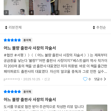
3
6
2
리뷰전체
추천순
종이책
어느 불량 출판사 사장의 자술서
#협찬 #서평＞＞＜＜어느 불량 출판사 사장의 자술서＞＞는 제목부터
궁금증을 낳는다.'불량?''어떤 출판사 사장이지?'베스트셀러 역사 작가이
자 200여 종의 책을 낸 출판사 대표였던 저자 최용범. 바로 이 책을 출간한
페이퍼로드 출판사의 대표였다. 자신의 알코올 중독과 그로 인한 실수와
파탄을 담담히 고백한 에세이다. 그는 한때 출판업계의 중심에서 ‘밥벌이
p*******3
2025.10.25.
신고
0
댓글
0
되는 글’을 쓰던
종이책
어느 불량 출판사 사장의 자술서
도서를 무료로 협찬 받아 주관적으로 작성한 리뷰 입니다