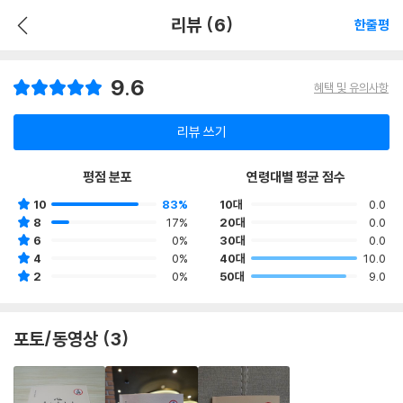
리뷰 (6)
한줄평
9.6
혜택 및 유의사항
리뷰 쓰기
평점 분포
연령대별 평균 점수
10
83%
10대
0.0
8
17%
20대
0.0
6
0%
30대
0.0
4
0%
40대
10.0
2
0%
50대
9.0
포토/동영상 (3)