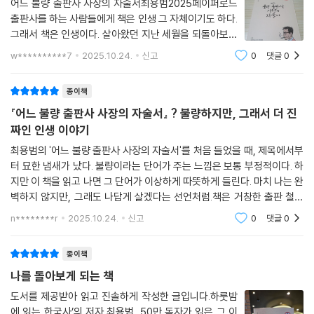
어느 불량 출판사 사장의 자술서최용범2025페이퍼로드
출판사를 하는 사람들에게 책은 인생 그 자체이기도 하다.
그래서 책은 인생이다. 살아왔던 지난 세월을 되돌아보면
거의 대부분이 출판사에서 낸 책과 저자들. 그리고 그 책
w**********7
2025.10.24.
신고
0
댓글
0
에 얽힌 사람들과 그 사이에 있었던 일들이다. 책이 아니
고선 뭐로 지난 세월을 기억할 것인가.어느
종이책
『어느 불량 출판사 사장의 자술서』 ? 불량하지만, 그래서 더 진
짜인 인생 이야기
최용범의 '어느 불량 출판사 사장의 자술서'를 처음 들었을 때, 제목에서부
터 묘한 냄새가 났다. 불량이라는 단어가 주는 느낌은 보통 부정적이다. 하
지만 이 책을 읽고 나면 그 단어가 이상하게 따뜻하게 들린다. 마치 나는 완
벽하지 않지만, 그래도 나답게 살겠다는 선언처럼.책은 거창한 출판 철학
이나 성공담으로 시작하지 않는다. 오히려 출판이라는 바닥에서 고군분투
n********r
2025.10.24.
신고
0
댓글
0
한 한 사람의
종이책
나를 돌아보게 되는 책
도서를 제공받아 읽고 진솔하게 작성한 글입니다.하룻밤
에 읽는 한국사’의 저자 최용범, 50만 독자가 읽은 그 이