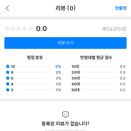
리뷰 (0)
한줄평
0.0
혜택 및 유의사항
리뷰 쓰기
평점 분포
연령대별 평균 점수
10
0%
10대
0.0
8
0%
20대
0.0
6
0%
30대
0.0
4
0%
40대
0.0
2
0%
50대
0.0
등록된 리뷰가 없습니다!