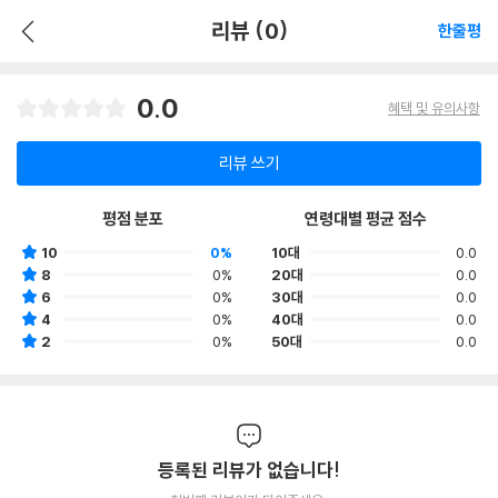
리뷰 (0)
한줄평
0.0
혜택 및 유의사항
리뷰 쓰기
평점 분포
연령대별 평균 점수
10
0%
10대
0.0
8
0%
20대
0.0
6
0%
30대
0.0
4
0%
40대
0.0
2
0%
50대
0.0
등록된 리뷰가 없습니다!