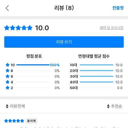
리뷰 (8)
한줄평
10.0
혜택 및 유의사항
리뷰 쓰기
평점 분포
연령대별 평균 점수
10
100%
10대
10.0
8
0%
20대
10.0
6
0%
30대
10.0
4
0%
40대
10.0
2
0%
50대
0.0
리뷰전체
추천순
종이책