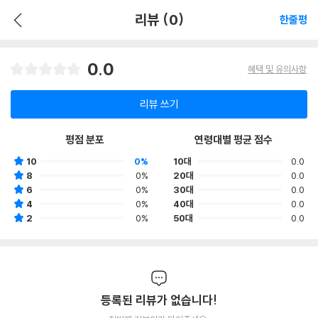
리뷰 (0)
한줄평
0.0
혜택 및 유의사항
리뷰 쓰기
평점 분포
연령대별 평균 점수
10
0%
10대
0.0
8
0%
20대
0.0
6
0%
30대
0.0
4
0%
40대
0.0
2
0%
50대
0.0
등록된 리뷰가 없습니다!