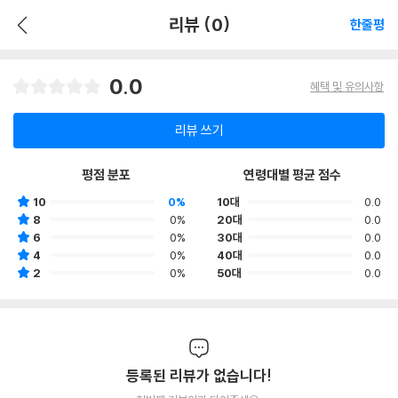
리뷰 (0)
한줄평
0.0
혜택 및 유의사항
리뷰 쓰기
평점 분포
연령대별 평균 점수
10
0%
10대
0.0
8
0%
20대
0.0
6
0%
30대
0.0
4
0%
40대
0.0
2
0%
50대
0.0
등록된 리뷰가 없습니다!