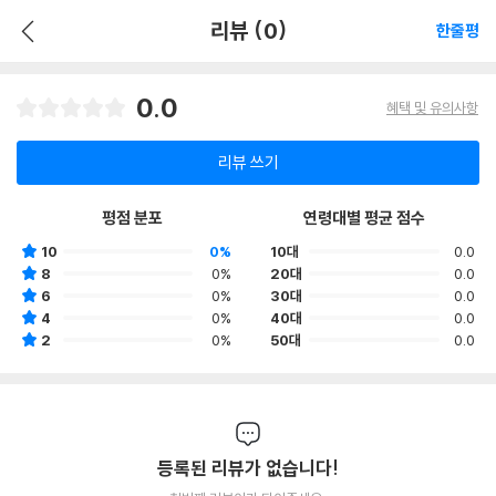
리뷰 (0)
한줄평
0.0
혜택 및 유의사항
리뷰 쓰기
평점 분포
연령대별 평균 점수
10
0%
10대
0.0
8
0%
20대
0.0
6
0%
30대
0.0
4
0%
40대
0.0
2
0%
50대
0.0
등록된 리뷰가 없습니다!