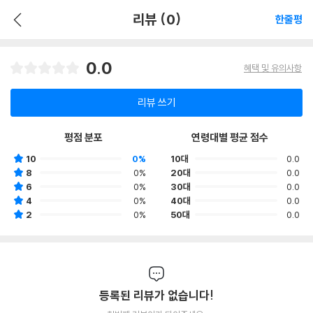
리뷰 (0)
한줄평
0.0
혜택 및 유의사항
리뷰 쓰기
평점 분포
연령대별 평균 점수
10
0%
10대
0.0
8
0%
20대
0.0
6
0%
30대
0.0
4
0%
40대
0.0
2
0%
50대
0.0
등록된 리뷰가 없습니다!