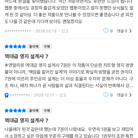
어느새 완결을 맞이했습니다. 약간 서운하면서도 후련한 느낌이 듭니다.
웹툰 중에서도 굉장히 즐겁게 보았던 웹툰이었고 알지 못했던 상식들도 알
게 된 것 같아요. 더 좋은 작품으로 만나볼 수 있었으면 좋겠습니다.곧 외전
도 나올 것 같은데 기다려 보아도 괜찮겠지요
b**********7
2026.02.13.
신고
0
댓글
0
종이책
구매
역대급 영지 설계사 7
#연말리뷰 역대급 영지 설계사 7권은 이 작품이 단순한 치트형 영지 경영
물이 아니라, ‘책임을 짊어진 설계’의 이야기로 확실히 방향을 굳힌 권이다.
7권에 이르러 주인공의 설계는 더 이상 효율과 수치의 문제가 아니다. 구
조 하나, 배치 하나가 곧 사람들의 삶과 직결된다는 사실이 반복해서 강조
된다. 이 권에서는 계획이 어긋나고, 예상하지 못한 변수들이 등장하며, 설
s*******n
2025.12.17.
신고
0
댓글
0
계자의 판단
종이책
구매
역대급 영지 설계사 7
나올떄가 된것 같은데 했는데 7권이 나왔네요.. 우연히 1권을 보고 재밌어
서 소장하고 싶은 마음에 꾸준히 구매를 하고 있습니다. 1권부터 초판 특전