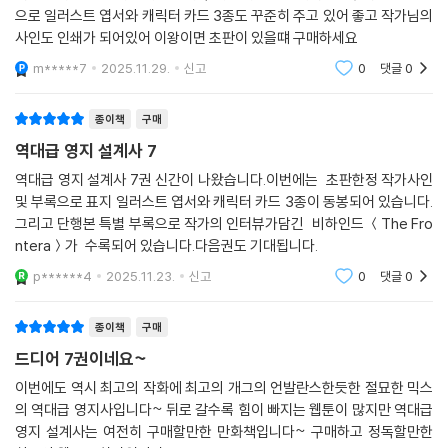
으로 일러스트 엽서와 캐릭터 카드 3종도 꾸준히 주고 있어 좋고 작가님의
사인도 인쇄가 되어있어 이왕이면 초판이 있을떄 구매하세요
m*****7
2025.11.29.
신고
0
댓글
0
종이책
구매
역대급 영지 설계사 7
역대급 영지 설계사 7권 신간이 나왔습니다.이번에는 초판한정 작가사인
및 부록으로 표지 일러스트 엽서와 캐릭터 카드 3종이 동봉되어 있습니다.
그리고 단행본 특별 부록으로 작가의 인터뷰가담긴 비하인드 ＜The Fro
ntera＞가 수록되어 있습니다.다음권도 기대됩니다.
p******4
2025.11.23.
신고
0
댓글
0
종이책
구매
드디어 7권이네요~
이번에도 역시 최고의 작화에 최고의 개그의 언발란스한듯한 절묘한 믹스
의 역대급 영지사입니다~ 뒤로 갈수록 힘이 빠지는 웹툰이 많지만 역대급
영지 설계사는 여전히 구매할만한 만화책입니다~ 구매하고 정독할만한