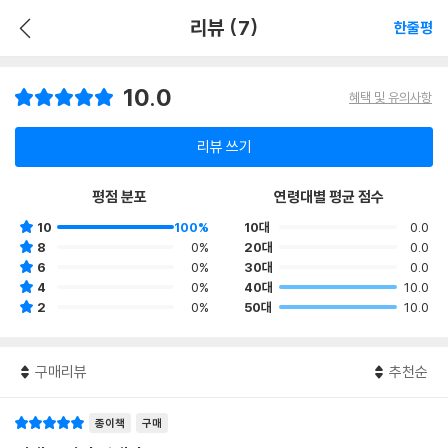
리뷰 (7)
한줄평
10.0
혜택 및 유의사항
리뷰 쓰기
평점 분포
연령대별 평균 점수
10
100%
10대
0.0
8
0%
20대
0.0
6
0%
30대
0.0
4
0%
40대
10.0
2
0%
50대
10.0
구매리뷰
추천순
종이책
구매