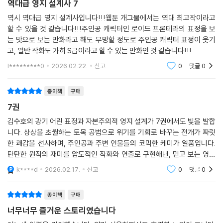
역대급 영지 설계사 7
역시 역대급 영지 설계사입니다!!!웹툰 개그물에서는 역대 최고작이라고
할 수 있을 것 같습니다!!!주인공 캐릭터인 로이드 프론테라의 표정을 보
는 맛으로 보는 만화라고 해도 무방할 정도로 주인공 캐릭터 표정이 웃기
고, 일반 작화도 가히 S급이라고 할 수 있는 만화인 것 같습니다!!!
l*********0
2026.02.22.
신고
0
댓글
0
종이책
구매
7권
김수호의 광기 어린 표정과 자본주의적 영지 설계가 7권에서도 빛을 발합
니다. 상상을 초월하는 토목 공법으로 위기를 기회로 바꾸는 전개가 짜릿
한 쾌감을 선사하며, 주인공과 주변 인물들의 코믹한 케미가 일품입니다.
탄탄한 원작의 재미를 압도적인 작화와 연출로 구현해낸, 믿고 보는 영지
물입니다.
k****d
2026.02.17.
신고
0
댓글
0
종이책
구매
너무너무 즐거운 스토리였습니다