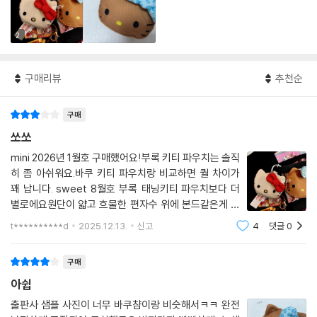
2
구매리뷰
추천순
구매
쏘쏘
mini 2026년 1월호 구매했어요!부록 키티 파우치는 솔직
히 좀 아쉬워요.바쿠 키티 파우치랑 비교하면 퀄 차이가
꽤 납니다. sweet 8월호 부록 태닝키티 파우치보다 더
별로에요원단이 얇고 흐물한 편자수 위에 본드같은게 칠
해져있음모양이 잘 안 잡혀서 뭔가 힘이 없음리본이랑 얼
t**********d
2025.12.13.
신고
4
댓글
0
굴 입체감도 바쿠 콜라보가 훨씬 예쁨이번 파우치는 잡지
부록 감안해도 별로네요ㅠ저는 아일렛으로 뚫어
구매
아쉽
출판사 샘플 사진이 너무 바쿠챰이랑 비슷해서ㅋㅋ 완전