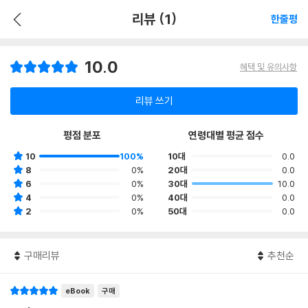
리뷰 (1)
한줄평
10.0
혜택 및 유의사항
리뷰 쓰기
평점 분포
연령대별 평균 점수
10
100%
10대
0.0
8
0%
20대
0.0
6
0%
30대
10.0
4
0%
40대
0.0
2
0%
50대
0.0
구매리뷰
추천순
eBook
구매