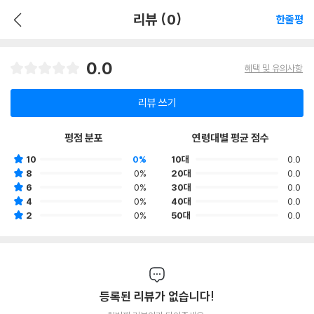
리뷰 (0)
한줄평
0.0
혜택 및 유의사항
리뷰 쓰기
평점 분포
연령대별 평균 점수
10
0%
10대
0.0
8
0%
20대
0.0
6
0%
30대
0.0
4
0%
40대
0.0
2
0%
50대
0.0
등록된 리뷰가 없습니다!